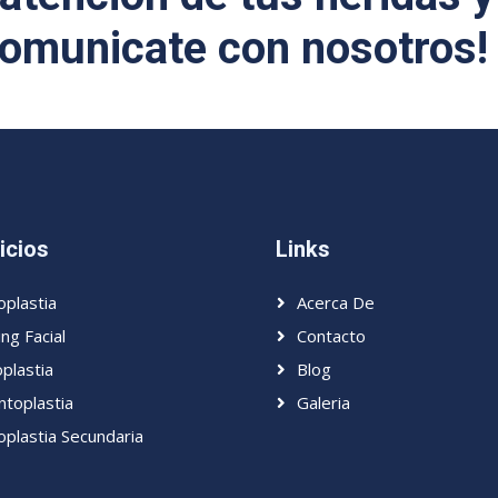
comunicate con nosotros!
icios
Links
oplastia
Acerca De
ing Facial
Contacto
plastia
Blog
toplastia
Galeria
oplastia Secundaria