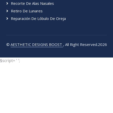
Recorte De Alas Nasales
Retiro De Lunares
Reparación De Lóbulo De Oreja
©
AESTHETIC DESIGNS BOOST
, All Right Reserved.2026
$script= '
';